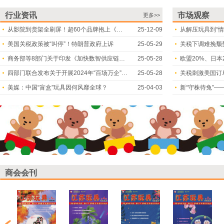
行业资讯
市场观察
更多>>
从影院到货架全刷屏！超60个品牌抱上《疯狂动物城2》IP大腿
25-12-09
从解压玩具到“情
美国关税政策被“叫停”！特朗普政府上诉
25-05-29
关税下调难挽颓
商务部等8部门关于印发《加快数智供应链发展专项行动计划》的通知
25-05-28
四部门联合发布关于开展2024年“百场万企”大中小企业融通对接活动的通知
25-05-28
关税刺激美国订
美媒：中国“盲盒”玩具因何风靡全球？
25-04-03
新“守株待兔”—
商会会刊