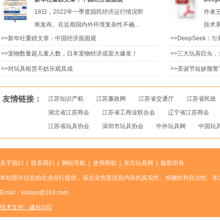
18日，2022年一季度国民经济运行情况即
作者
将发布。在近期国内外环境复杂性不确...
技术系
>>
新华社重磅文章：中国经济面面观
>>
DeepSeek
>>
宠物数量超儿童人数，日本宠物经济或迎大爆发！
>>
三大玩具巨头，
>>
对玩具租赁不妨乐观其成
>>
圣诞节短缺预警
友情链接：
江苏知识产权
江苏廉政网
江苏省交通厅
江苏省民政
湖北省江苏商会
江苏省工商业联合会
辽宁省江苏商会
江苏省玩具协会
深圳市玩具协会
中外玩具网
中国玩
关于我们
|
联系我们
|
网站导航
|
使用帮助
|
东方玩具网
| 版权所有
本站部分信息由企业自行提供，该企业负责信息内容的真实性、准确性和合法性。东
Email：jsstoys@163.com
技术支持：建站100