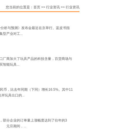
您当前的位置是：
首页
>>
行业资讯
>>
行业资讯
势分析与预测》发布会最近在京举行。蓝皮书指
型产业对工...
口厂商加大了玩具产品的科技含量，百货商场与
能玩具...
民币，比去年同期（下同）增长16.5%。其中11
岸玩具出口的...
，部分企业的订单量上涨幅度达到了往年的3
元旦期间，...